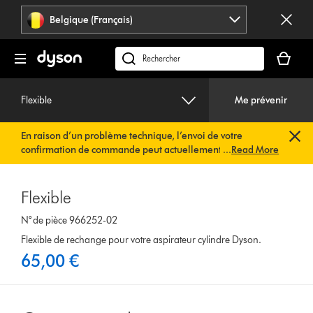
Sauter
Belgique (Français)
les
pages
Votre
panier
Rechercher
est
des
vide
produits
Flexible
Me prévenir
En raison d’un problème technique, l’envoi de votre
confirmation de commande peut actuellement être
...
Read More
retardé. Nous travaillons déjà à une solution rapide.
Vous
n’avez rien à faire de votre côté. Votre confirmation de
commande vous sera envoyée automatiquement dans les
Flexible
plus brefs délais.
N° de pièce 966252-02
Flexible de rechange pour votre aspirateur cylindre Dyson.
65,00 €