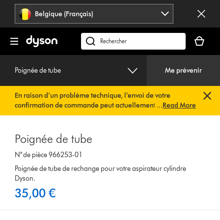
Sauter
Belgique (Français)
les
pages
Votre
panier
Rechercher
est
des
vide
produits
Poignée de tube
Me prévenir
En raison d’un problème technique, l’envoi de votre
confirmation de commande peut actuellement être
...
Read More
retardé. Nous travaillons déjà à une solution rapide.
Vous
n’avez rien à faire de votre côté. Votre confirmation de
commande vous sera envoyée automatiquement dans les
Poignée de tube
plus brefs délais.
N° de pièce 966253-01
Poignée de tube de rechange pour votre aspirateur cylindre
Dyson.
35,00 €