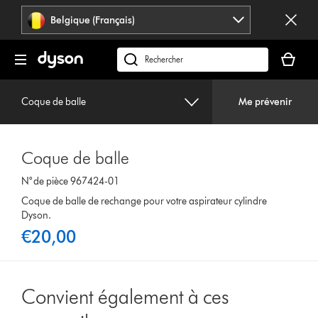
Sauter
Belgique (Français)
les
pages
Votre
panier
Rechercher
est
des
vide
produits
Coque de balle
Me prévenir
Coque de balle
N° de pièce 967424-01
Coque de balle de rechange pour votre aspirateur cylindre
Dyson.
€20,00
Convient également à ces