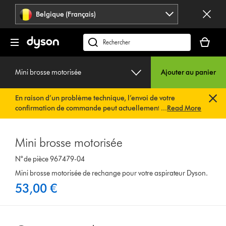
Sauter
Belgique (Français)
les
pages
Votre
panier
Rechercher
est
des
vide
produits
Mini brosse motorisée
Ajouter au panier
En raison d’un problème technique, l’envoi de votre
confirmation de commande peut actuellement être
...
Read More
retardé. Nous travaillons déjà à une solution rapide.
Vous
n’avez rien à faire de votre côté. Votre confirmation de
commande vous sera envoyée automatiquement dans les
Mini brosse motorisée
plus brefs délais.
N° de pièce 967479-04
Mini brosse motorisée de rechange pour votre aspirateur Dyson.
53,00 €