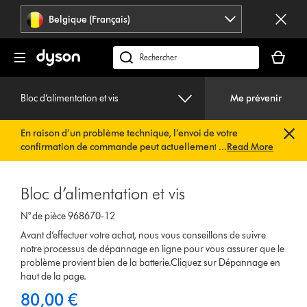
Sauter
Belgique (Français)
les
pages
Votre
panier
Rechercher
est
des
vide
produits
Bloc d’alimentation et vis
Me prévenir
En raison d’un problème technique, l’envoi de votre
confirmation de commande peut actuellement être
...
Read More
retardé. Nous travaillons déjà à une solution rapide.
Vous
n’avez rien à faire de votre côté. Votre confirmation de
commande vous sera envoyée automatiquement dans les
Bloc d’alimentation et vis
plus brefs délais.
N° de pièce 968670-12
Avant d’effectuer votre achat, nous vous conseillons de suivre
notre processus de dépannage en ligne pour vous assurer que le
problème provient bien de la batterie.Cliquez sur Dépannage en
haut de la page.
80,00 €