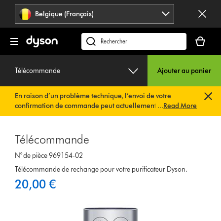
Sauter
Belgique (Français)
les
pages
Votre
panier
Rechercher
est
des
vide
produits
Télécommande
Ajouter au panier
En raison d’un problème technique, l’envoi de votre
confirmation de commande peut actuellement être
...
Read More
retardé. Nous travaillons déjà à une solution rapide.
Vous
n’avez rien à faire de votre côté. Votre confirmation de
commande vous sera envoyée automatiquement dans les
Télécommande
plus brefs délais.
N° de pièce 969154-02
Télécommande de rechange pour votre purificateur Dyson.
20,00 €