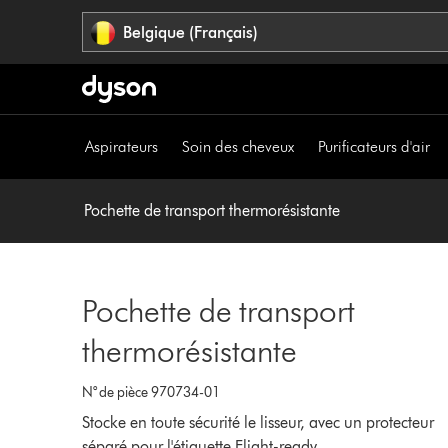
Sauter
Belgique (Français)
les
pages
Aspirateurs
Soin des cheveux
Purificateurs d'air
Pochette de transport thermorésistante
Pochette de transport
thermorésistante
N° de pièce 970734-01
Stocke en toute sécurité le lisseur, avec un protecteur
séparé pour l'étiquette Flight-ready.