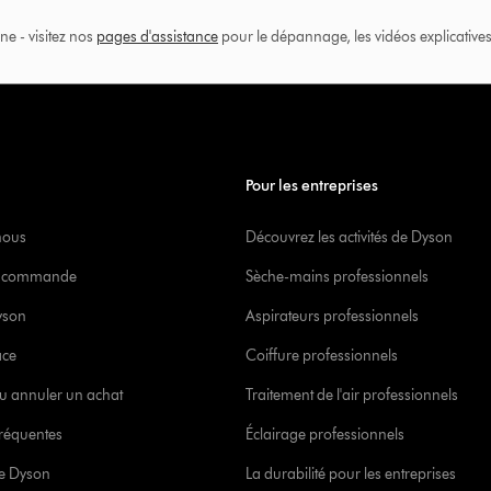
ne - visitez nos
pages d'assistance
pour le dépannage, les vidéos explicatives 
Pour les entreprises
nous
Découvrez les activités de Dyson
re commande
Sèche-mains professionnels
yson
Aspirateurs professionnels
ace
Coiffure professionnels
u annuler un achat
Traitement de l'air professionnels
réquentes
Éclairage professionnels
ce Dyson
La durabilité pour les entreprises