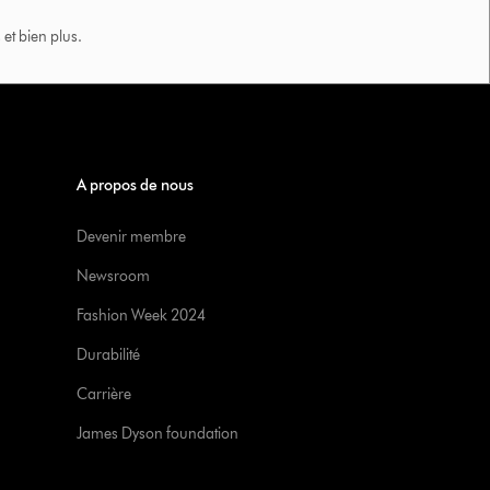
et bien plus.​
A propos de nous
Devenir membre
Newsroom
Fashion Week 2024
Durabilité
Carrière
James Dyson foundation