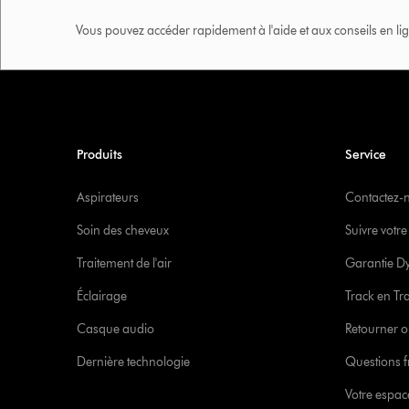
Vous pouvez accéder rapidement à l'aide et aux conseils en lig
Produits
Service
Aspirateurs
Contactez-
Soin des cheveux
Suivre vot
Traitement de l'air
Garantie D
Éclairage
Track en Tr
Casque audio
Retourner o
Dernière technologie
Questions f
Votre espa