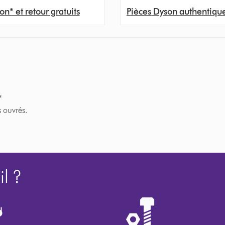
on* et retour gratuits
Pièces Dyson authentiqu
*
s ouvrés.
l ?