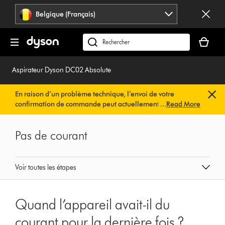
Sauter
Belgique (Français)
les
pages
Votre
panier
Rechercher
est
des
vide
produits
Aspirateur Dyson DC02 Absolute
En raison d’un problème technique, l’envoi de votre
confirmation de commande peut actuellement être
...
Read More
retardé. Nous travaillons déjà à une solution rapide.
Vous
n’avez rien à faire de votre côté. Votre confirmation de
Pas de courant
commande vous sera envoyée automatiquement dans les
plus brefs délais.
Voir toutes les étapes
Quand l’appareil avait-il du
courant pour la dernière fois ?