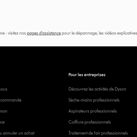
ne - visitez nos
pages d'assistance
pour le dépannage, les vidéos explicatives 
Pour les entreprises
nous
Découvrez les activités de Dyson
re commande
Sèche-mains professionnels
yson
Aspirateurs professionnels
ace
Coiffure professionnels
u annuler un achat
Traitement de l'air professionnels