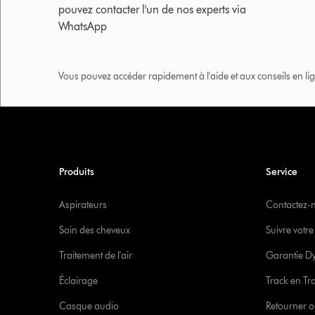
pouvez contacter l'un de nos experts via
WhatsApp
Vous pouvez accéder rapidement à l'aide et aux conseils en lig
Produits
Service
Aspirateurs
Contactez-
Soin des cheveux
Suivre vot
Traitement de l'air
Garantie D
Éclairage
Track en Tr
Casque audio
Retourner o