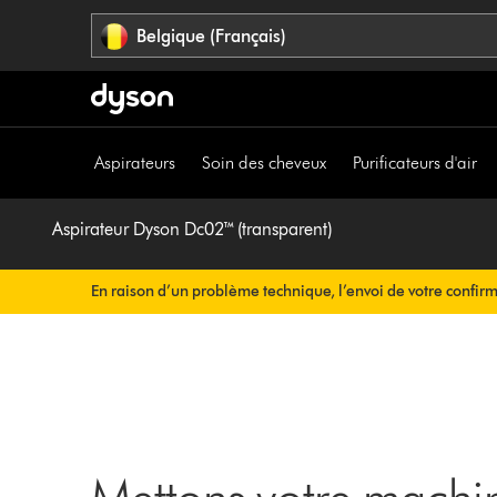
Sauter
Belgique (Français)
les
pages
Aspirateurs
Soin des cheveux
Purificateurs d'air
Aspirateur Dyson Dc02™ (transparent)
En raison d’un problème technique, l’envoi de votre confir
rien à faire de votre côté. Votre confirmation de commande v