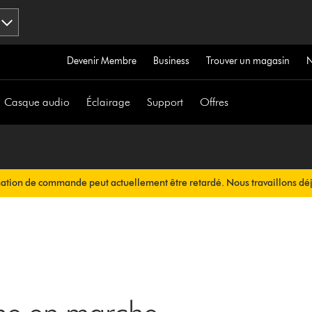
Devenir Membre
Business
Trouver un magasin
Casque audio
Éclairage
Support
Offres
mation de commande peut actuellement être retardé. Nous travaillons déj
ous sera envoyée automatiquement dans les plus brefs délais.