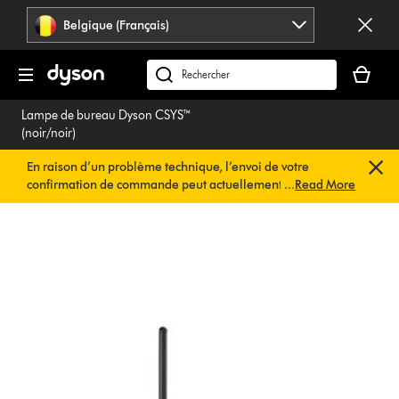
Sauter
Belgique (Français)
les
pages
Votre
panier
Rechercher
est
des
Lampe de bureau Dyson CSYS™
vide
produits
(noir/noir)
En raison d’un problème technique, l’envoi de votre
confirmation de commande peut actuellement être
...
Read More
retardé. Nous travaillons déjà à une solution rapide.
Vous
n’avez rien à faire de votre côté. Votre confirmation de
commande vous sera envoyée automatiquement dans les
plus brefs délais.