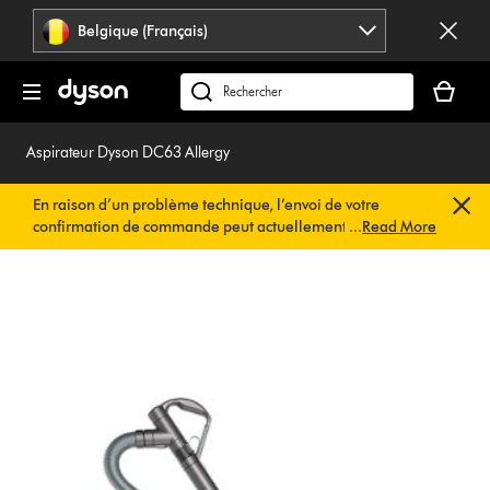
Sauter
Belgique (Français)
les
pages
Votre
panier
Rechercher
est
des
vide
produits
Aspirateur Dyson DC63 Allergy
En raison d’un problème technique, l’envoi de votre
confirmation de commande peut actuellement être
...
Read More
retardé. Nous travaillons déjà à une solution rapide.
Vous
n’avez rien à faire de votre côté. Votre confirmation de
commande vous sera envoyée automatiquement dans les
plus brefs délais.