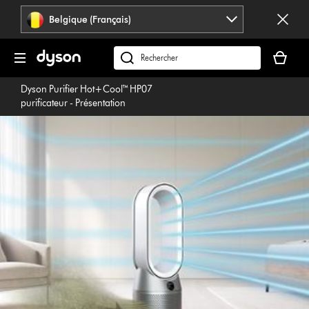
Sauter
Belgique (Français)
les
pages
Votre
panier
Rechercher
est
des
Dyson Purifier Hot+Cool™ HP07
vide
produits
purificateur - Présentation