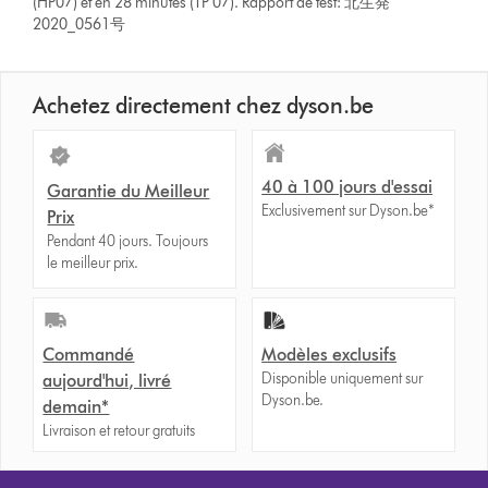
(HP07) et en 28 minutes (TP 07). Rapport de test: 北生発
2020_0561号
Achetez directement chez dyson.be
40 à 100 jours d'essai
Garantie du Meilleur
Exclusivement sur Dyson.be*
Prix
Pendant 40 jours. Toujours
le meilleur prix.
Commandé
Modèles exclusifs
Disponible uniquement sur
aujourd'hui, livré
Dyson.be.
demain*
Livraison et retour gratuits