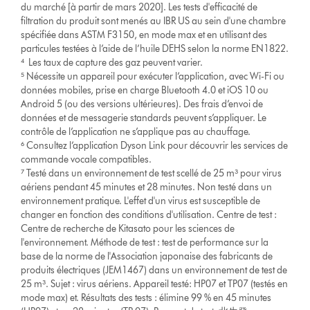
du marché [à partir de mars 2020]. Les tests d'efficacité de
filtration du produit sont menés au IBR US au sein d'une chambre
spécifiée dans ASTM F3150, en mode max et en utilisant des
particules testées à l’aide de l’huile DEHS selon la norme EN1822.
⁴ Les taux de capture des gaz peuvent varier.
⁵ Nécessite un appareil pour exécuter l’application, avec Wi-Fi ou
données mobiles, prise en charge Bluetooth 4.0 et iOS 10 ou
Android 5 (ou des versions ultérieures). Des frais d’envoi de
données et de messagerie standards peuvent s’appliquer. Le
contrôle de l’application ne s’applique pas au chauffage.
⁶ Consultez l’application Dyson Link pour découvrir les services de
commande vocale compatibles.
⁷ Testé dans un environnement de test scellé de 25 m³ pour virus
aériens pendant 45 minutes et 28 minutes. Non testé dans un
environnement pratique. L'effet d'un virus est susceptible de
changer en fonction des conditions d'utilisation. Centre de test :
Centre de recherche de Kitasato pour les sciences de
l'environnement. Méthode de test : test de performance sur la
base de la norme de l'Association japonaise des fabricants de
produits électriques (JEM1467) dans un environnement de test de
25 m³. Sujet : virus aériens. Appareil testé: HP07 et TP07 (testés en
mode max) et. Résultats des tests : élimine 99 % en 45 minutes