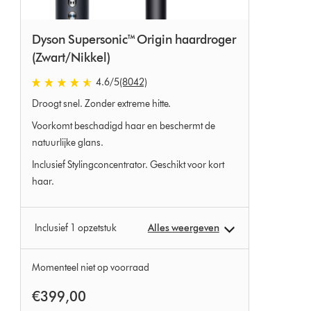
Dyson Supersonic™ Origin haardroger
(Zwart/Nikkel)
4.6
/5
(8042)
4.6
Droogt snel. Zonder extreme hitte.
sterren
van
Voorkomt beschadigd haar en beschermt de
5
natuurlijke glans.
van
Inclusief Stylingconcentrator. Geschikt voor kort
8042
Ratings
haar.
Inclusief 1 opzetstuk
Alles weergeven
Momenteel niet op voorraad
€399,00