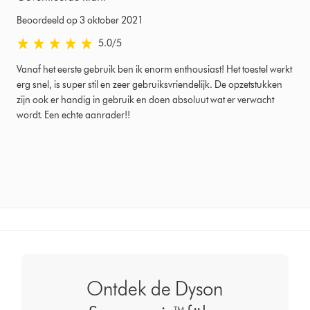
Beoordeeld op 3 oktober 2021
5.0
/5
5.0
sterren
Vanaf het eerste gebruik ben ik enorm enthousiast! Het toestel werkt
van
erg snel, is super stil en zeer gebruiksvriendelijk. De opzetstukken
5
zijn ook er handig in gebruik en doen absoluut wat er verwacht
van
wordt. Een echte aanrader!!
Beoordeeld
op
3
oktober
2021
Ratings
Ontdek de Dyson