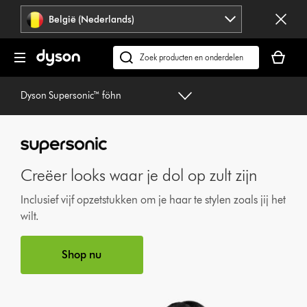
Navigatie
België (Nederlands)
overslaan
Je
winkelm
Zoek
is
op
leeg
dyson.be
Dyson Supersonic™ föhn
Creëer looks waar je dol op zult zijn
Inclusief vijf opzetstukken om je haar te stylen zoals jij het
wilt.
Shop nu