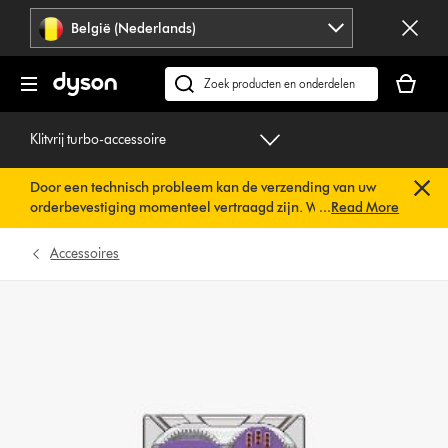
Navigatie
België (Nederlands)
overslaan
Je
winkelm
Zoek
is
op
leeg
dyson.be
Klitvrij turbo-accessoire
Door een technisch probleem kan de verzending van uw
orderbevestiging momenteel vertraagd zijn. We werken al
...
Read More
aan een snelle oplossing.
U hoeft verder niets te doen. Uw
orderbevestiging wordt binnenkort automatisch naar u
Accessoires
verzonden.