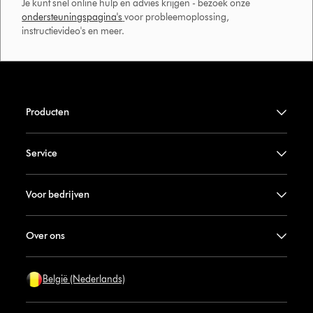
Je kunt snel online hulp en advies krijgen - bezoek onze
ondersteuningspagina's
voor probleemoplossing,
instructievideo's en meer.
Producten
Service
Voor bedrijven
Over ons
België (Nederlands)