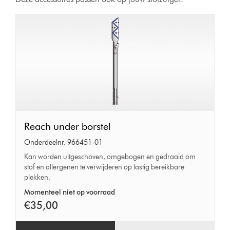
Reach
Reach under borstel
under
Onderdeelnr. 966451-01
borstel
Kan worden uitgeschoven, omgebogen en gedraaid om
stof en allergenen te verwijderen op lastig bereikbare
plekken.
Momenteel niet op voorraad
€35,00