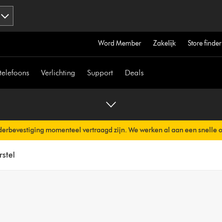
Word Member
Zakelijk
Store finder
telefoons
Verlichting
Support
Deals
erbevestiging momenteel vertraagd zijn. We werken al aan een snelle 
erzonden.
rstel