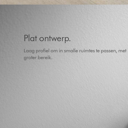
Plat ontwerp.
Laag profiel om in smalle ruimtes te passen, met
groter bereik.