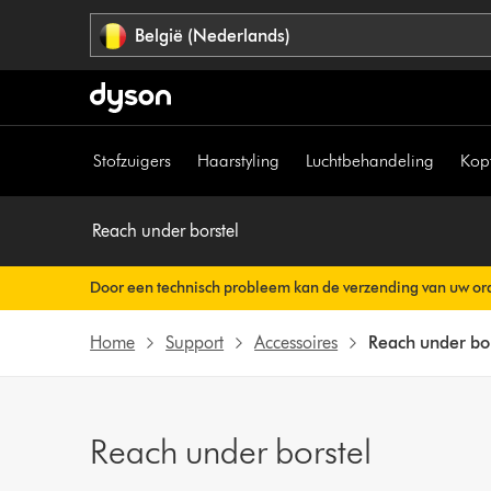
Navigatie
België (Nederlands)
overslaan
Stofzuigers
Haarstyling
Luchtbehandeling
Kop
Reach under borstel
Door een technisch probleem kan de verzending van uw ord
Uw orderbevestiging wordt binnenkort automatisch naar u v
Home
Support
Accessoires
Reach under bo
Reach under borstel