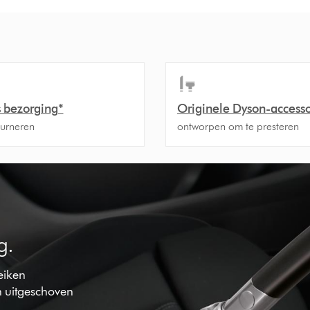
s bezorging*
Originele Dyson-accesso
ourneren
ontworpen om te presteren
g.
reiken
 uitgeschoven