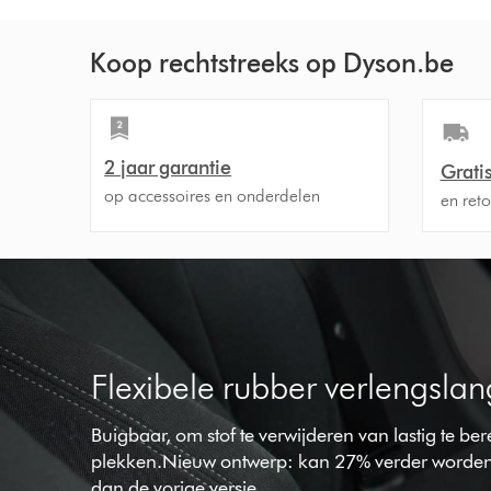
Koop rechtstreeks op Dyson.be
2 jaar garantie
Grati
op accessoires en onderdelen
en ret
Flexibele rubber verlengslan
Buigbaar, om stof te verwijderen van lastig te be
plekken.Nieuw ontwerp: kan 27% verder worden
dan de vorige versie.