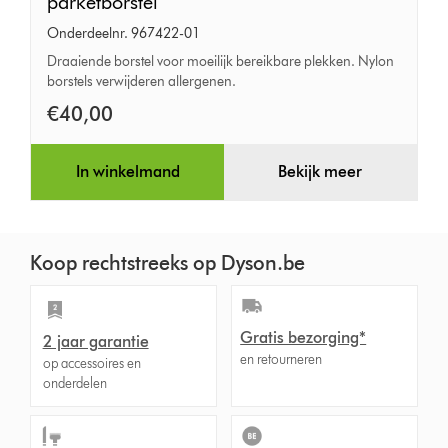
één
parketborstel
klik
Onderdeelnr. 967422-01
te
Draaiende borstel voor moeilijk bereikbare plekken. Nylon
borstels verwijderen allergenen.
verwijderen
flexibele
€40,00
parketborstel
In winkelmand
Bekijk meer
Koop rechtstreeks op Dyson.be
Gratis bezorging*
2 jaar garantie
en retourneren
op accessoires en
onderdelen