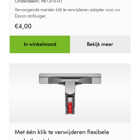
één
Onderdeelnr. 967370-01
klik
Vervangende met één klik te verwijderen adapter voor uw
Dyson stofzuiger.
te
verwijderen
€4,00
adapter
In winkelmand
Bekijk meer
Met
Met één klik te verwijderen flexibele