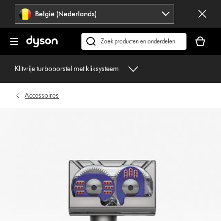
Navigatie
België (Nederlands)
overslaan
Je
winkelm
Zoek
is
op
leeg
dyson.be
Klitvrije turboborstel met kliksysteem
Accessoires