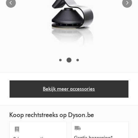
Bekijk meer accessories
Koop rechtstreeks op Dyson.be
Gratis bezorging*