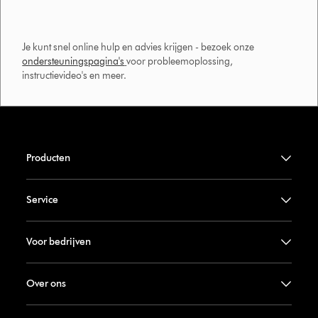
Je kunt snel online hulp en advies krijgen - bezoek onze
ondersteuningspagina's
voor probleemoplossing,
instructievideo's en meer.
Producten
Service
Voor bedrijven
Over ons