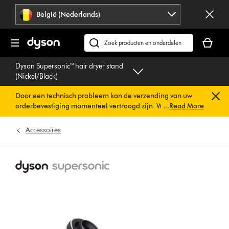
Navigatie
België (Nederlands)
overslaan
Je
winkelm
Zoek
is
op
Dyson Supersonic™ hair dryer stand
leeg
dyson.be
(Nickel/Black)
Door een technisch probleem kan de verzending van uw
orderbevestiging momenteel vertraagd zijn. We werken al
...
Read More
aan een snelle oplossing.
U hoeft verder niets te doen. Uw
orderbevestiging wordt binnenkort automatisch naar u
Accessoires
verzonden.