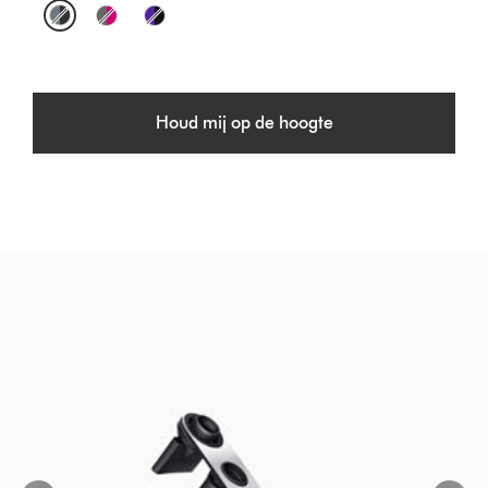
O
p
t
Houd mij op de hoogte
i
o
n
s
Slide
{0}
of
{1}.