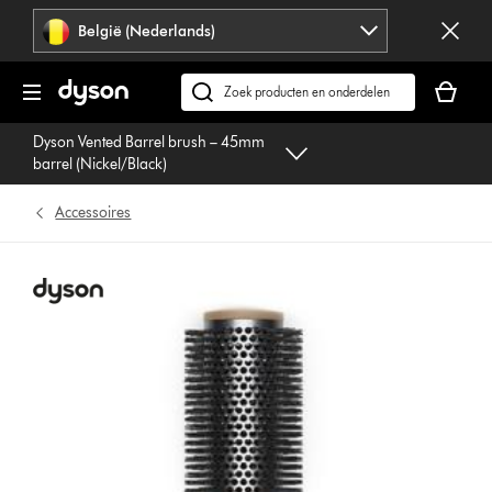
Navigatie
België (Nederlands)
overslaan
Je
winkelm
Zoek
is
op
Dyson Vented Barrel brush – 45mm
leeg
dyson.be
barrel (Nickel/Black)
Accessoires