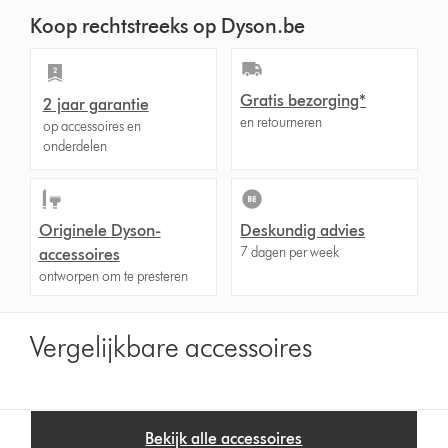
n
Koop rechtstreeks op Dyson.be
s
Gratis bezorging*
2 jaar garantie
en retourneren
op accessoires en
onderdelen
Originele Dyson-
Deskundig advies
7 dagen per week
accessoires
ontworpen om te presteren
Vergelijkbare accessoires
Bekijk alle accessoires