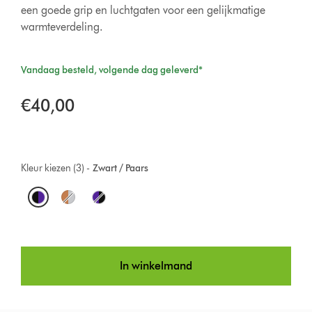
een goede grip en luchtgaten voor een gelijkmatige
warmteverdeling.
Vandaag besteld, volgende dag geleverd*
€40,00
Kleur kiezen (3) -
Zwart / Paars
O
p
t
In winkelmand
i
o