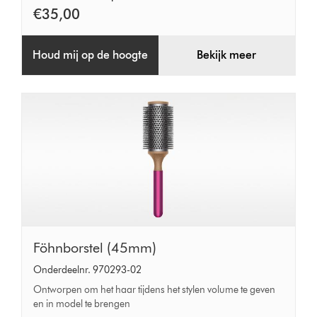
€35,00
Houd mij op de hoogte
Bekijk meer
Föhnborstel
Föhnborstel (45mm)
(45mm)
Onderdeelnr. 970293-02
Ontworpen om het haar tijdens het stylen volume te geven
en in model te brengen