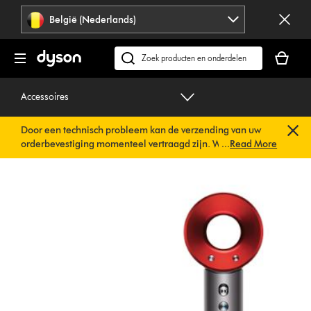
Navigatie
België (Nederlands)
overslaan
Je
winkelm
Zoek
is
op
leeg
dyson.be
Accessoires
Door een technisch probleem kan de verzending van uw
orderbevestiging momenteel vertraagd zijn. We werken al
...
Read More
aan een snelle oplossing.
U hoeft verder niets te doen. Uw
orderbevestiging wordt binnenkort automatisch naar u
verzonden.