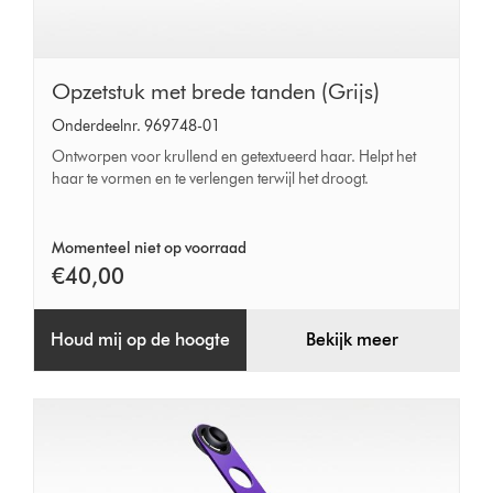
Opzetstuk
Opzetstuk met brede tanden (Grijs)
met
Onderdeelnr. 969748-01
brede
Ontworpen voor krullend en getextueerd haar. Helpt het
tanden
haar te vormen en te verlengen terwijl het droogt.
(Grijs)
Momenteel niet op voorraad
€40,00
Houd mij op de hoogte
Bekijk meer