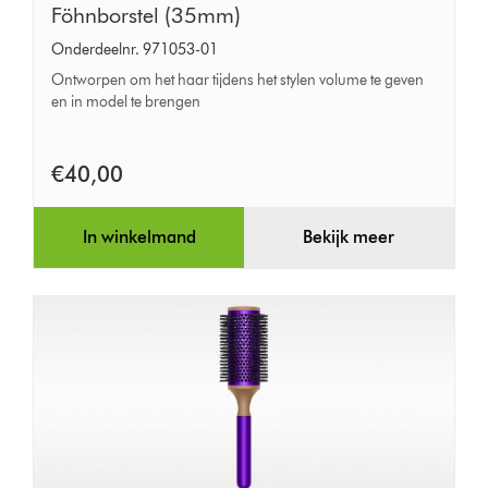
Föhnborstel
Föhnborstel (35mm)
(35mm)
Onderdeelnr. 971053-01
Ontworpen om het haar tijdens het stylen volume te geven
en in model te brengen
€40,00
In winkelmand
Bekijk meer