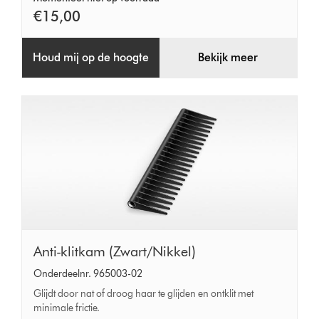
€15,00
Houd mij op de hoogte
Bekijk meer
Anti-
Anti-klitkam (Zwart/Nikkel)
klitkam
Onderdeelnr. 965003-02
(Zwart/Nikkel)
Glijdt door nat of droog haar te glijden en ontklit met
minimale frictie.