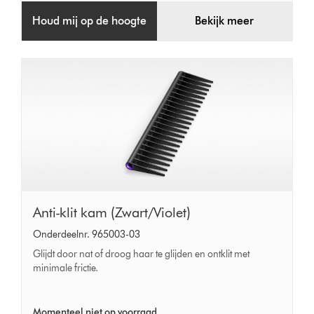
Houd mij op de hoogte
Bekijk meer
Anti-
Anti-klit kam (Zwart/Violet)
klit
Onderdeelnr. 965003-03
kam
Glijdt door nat of droog haar te glijden en ontklit met
(Zwart/Violet)
minimale frictie.
Momenteel niet op voorraad