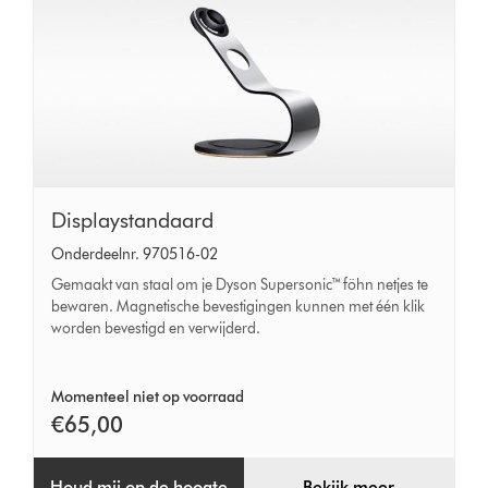
Displaystandaard
Displaystandaard
Onderdeelnr. 970516-02
Gemaakt van staal om je Dyson Supersonic™ föhn netjes te
bewaren. Magnetische bevestigingen kunnen met één klik
worden bevestigd en verwijderd.
Momenteel niet op voorraad
€65,00
Houd mij op de hoogte
Bekijk meer