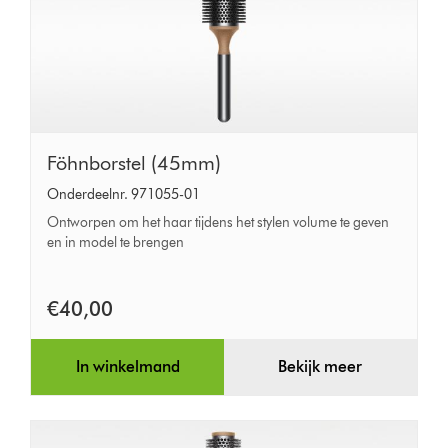
Föhnborstel
Föhnborstel (45mm)
(45mm)
Onderdeelnr. 971055-01
Ontworpen om het haar tijdens het stylen volume te geven
en in model te brengen
€40,00
In winkelmand
Bekijk meer