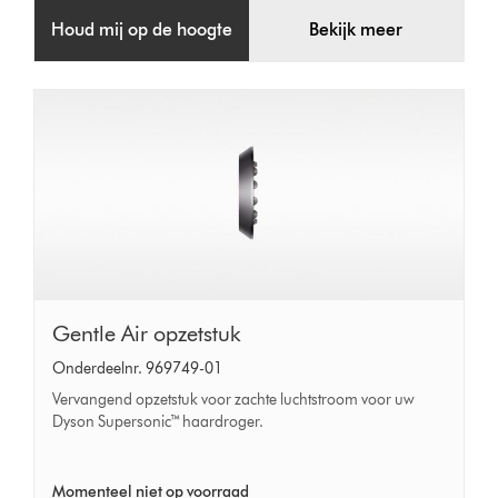
Houd mij op de hoogte
Bekijk meer
Gentle
Gentle Air opzetstuk
Air
Onderdeelnr. 969749-01
opzetstuk
Vervangend opzetstuk voor zachte luchtstroom voor uw
Dyson Supersonic™ haardroger.
Momenteel niet op voorraad