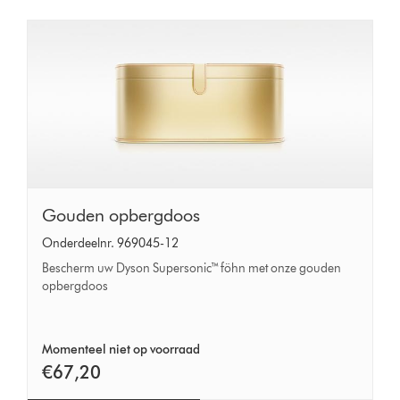
Gouden
Gouden opbergdoos
opbergdoos
Onderdeelnr. 969045-12
Bescherm uw Dyson Supersonic™ föhn met onze gouden
opbergdoos
Momenteel niet op voorraad
€67,20