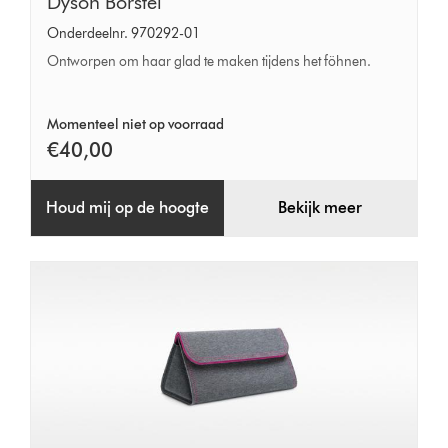
Dyson
Dyson Borstel
Borstel
Onderdeelnr. 970292-01
Ontworpen om haar glad te maken tijdens het föhnen.
Momenteel niet op voorraad
€40,00
Houd mij op de hoogte
Bekijk meer