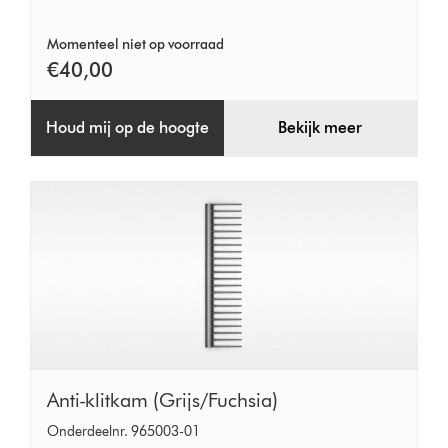
Momenteel niet op voorraad
€40,00
Houd mij op de hoogte
Bekijk meer
Anti-
Anti-klitkam (Grijs/Fuchsia)
klitkam
Onderdeelnr. 965003-01