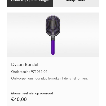
Dyson
Dyson Borstel
Borstel
Onderdeelnr. 971062-02
Ontworpen om haar glad te maken tijdens het föhnen.
Momenteel niet op voorraad
€40,00