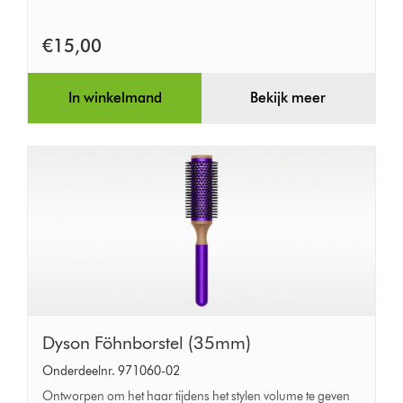
€15,00
In winkelmand
Bekijk meer
Dyson
Dyson Föhnborstel (35mm)
Föhnborstel
Onderdeelnr. 971060-02
(35mm)
Ontworpen om het haar tijdens het stylen volume te geven