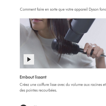
Comment faire en sorte que votre appareil Dyson fon
Afficher
Video
la
transcription
Transcript
Embout lissant
de
Créez une coiffure lisse avec du volume aux racines et
la
vidéo
des pointes recourbées.