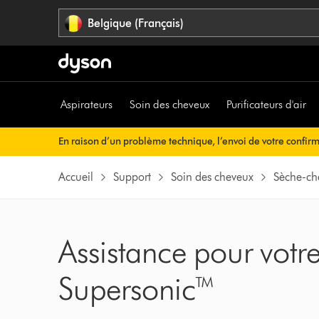
Sauter
Belgique (Français)
les
pages
Aspirateurs
Soin des cheveux
Purificateurs d'air
En raison d’un problème technique, l’envoi de votre confir
rien à faire de votre côté. Votre confirmation de commande v
Accueil
Support
Soin des cheveux
Sèche-ch
Assistance pour vot
Supersonic™