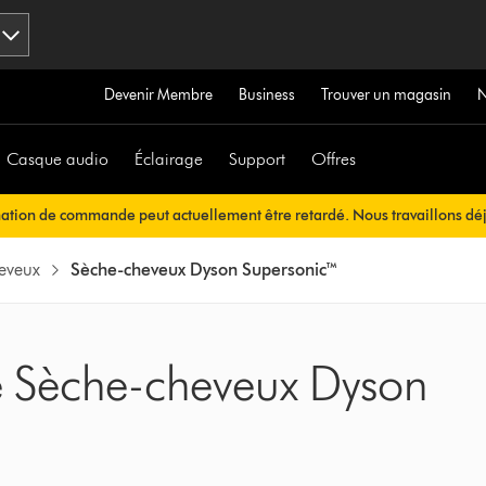
Devenir Membre
Business
Trouver un magasin
Casque audio
Éclairage
Support
Offres
mation de commande peut actuellement être retardé. Nous travaillons déj
ous sera envoyée automatiquement dans les plus brefs délais.
eveux
Sèche-cheveux Dyson Supersonic™
re Sèche-cheveux Dyson