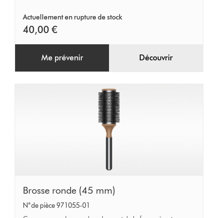
mm)
Actuellement en rupture de stock
40,00 €
Me prévenir
Découvrir
Brosse
Brosse ronde (45 mm)
ronde
N° de pièce 971055-01
(45