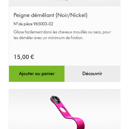
Peigne
Peigne démêlant (Noir/Nickel)
démêlant
N° de pièce 965003-02
(Noir/Nickel)
Glisse facilement dans les cheveux mouillés ou secs, pour
les démêler avec un minimum de friction.
15,00 €
Ajouter au panier
Découvrir