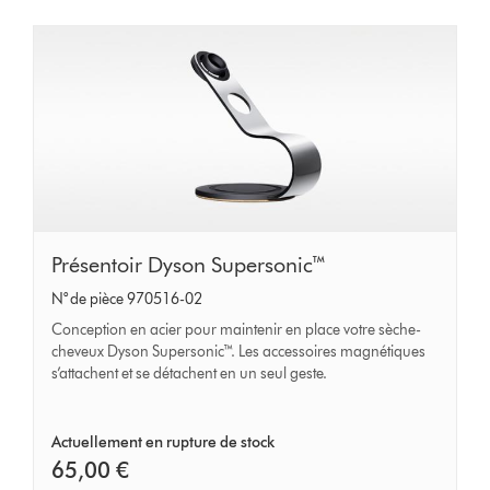
Présentoir
Présentoir Dyson Supersonic™
Dyson
N° de pièce 970516-02
Supersonic™
Conception en acier pour maintenir en place votre sèche-
cheveux Dyson Supersonic™. Les accessoires magnétiques
s’attachent et se détachent en un seul geste.
Actuellement en rupture de stock
65,00 €