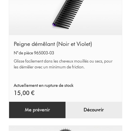
Peigne
Peigne démêlant (Noir et Violet)
démêlant
N° de pièce 965003-03
(Noir
Glisse facilement dans les cheveux mouillés ou secs, pour
et
les démêler avec un minimum de friction.
Violet)
Actuellement en rupture de stock
15,00 €
Me prévenir
Découvrir