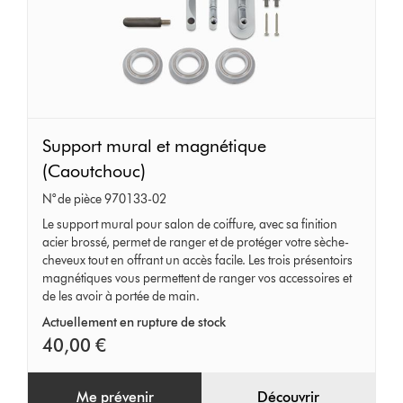
Support
Support mural et magnétique
mural
(Caoutchouc)
et
N° de pièce 970133-02
magnétique
Le support mural pour salon de coiffure, avec sa finition
(Caoutchouc)
acier brossé, permet de ranger et de protéger votre sèche-
cheveux tout en offrant un accès facile. Les trois présentoirs
magnétiques vous permettent de ranger vos accessoires et
de les avoir à portée de main.
Actuellement en rupture de stock
40,00 €
Me prévenir
Découvrir