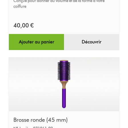
Conçue pour donner du volume et de la forme à votre
mm)
coiffure
40,00 €
Ajouter au panier
Découvrir
Brosse
Brosse ronde (45 mm)
ronde