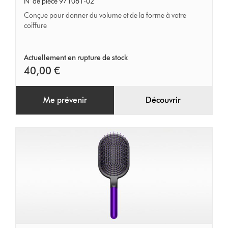
N° de pièce 971061-02
(45
Conçue pour donner du volume et de la forme à votre
mm)
coiffure
Actuellement en rupture de stock
40,00 €
Me prévenir
Découvrir