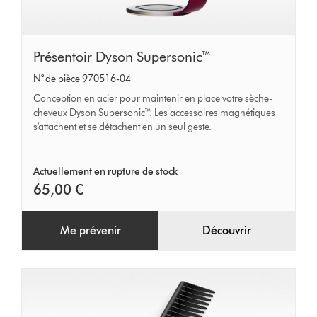
Présentoir
Présentoir Dyson Supersonic™
Dyson
N° de pièce 970516-04
Supersonic™
Conception en acier pour maintenir en place votre sèche-
cheveux Dyson Supersonic™. Les accessoires magnétiques
s’attachent et se détachent en un seul geste.
Actuellement en rupture de stock
65,00 €
Me prévenir
Découvrir