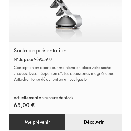
Socle
Socle de présentation
de
N° de pièce 969559-01
présentation
Conception en acier pour maintenir en place votre sèche-
cheveux Dyson Supersonic™. Les accessoires magnétiques
s’attachent et se détachent en un seul geste.
Actuellement en rupture de stock
65,00 €
Me prévenir
Découvrir