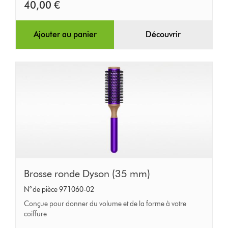
40,00 €
Ajouter au panier
Découvrir
Brosse
Brosse ronde Dyson (35 mm)
ronde
N° de pièce 971060-02
Dyson
Conçue pour donner du volume et de la forme à votre
(35
coiffure