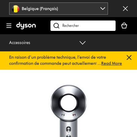
Sauter
Belgique (Français)
les
pages
Votre
panier
Rechercher
est
des
vide
produits
Accessoires
En raison d’un problème technique, l’envoi de votre
confirmation de commande peut actuellement être
...
Read More
retardé. Nous travaillons déjà à une solution rapide.
Vous
n’avez rien à faire de votre côté. Votre confirmation de
commande vous sera envoyée automatiquement dans les
plus brefs délais.