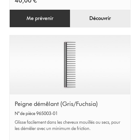
40,00 €
Me prévenir
Découvrir
Peigne
Peigne démêlant (Gris/Fuchsia)
démêlant
N° de pièce 965003-01
(Gris/Fuchsia)
Glisse facilement dans les cheveux mouillés ou secs, pour
les démêler avec un minimum de friction.