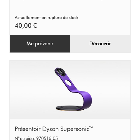
Actuellement en rupture de stock
40,00 €
Me prévenir
Découvrir
Présentoir
Présentoir Dyson Supersonic™
Dyson
N° de pièce 970516-05