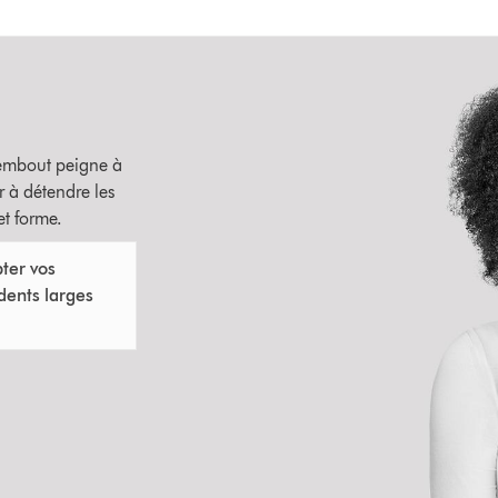
l'embout peigne à
r à détendre les
et forme.
ter vos
dents larges