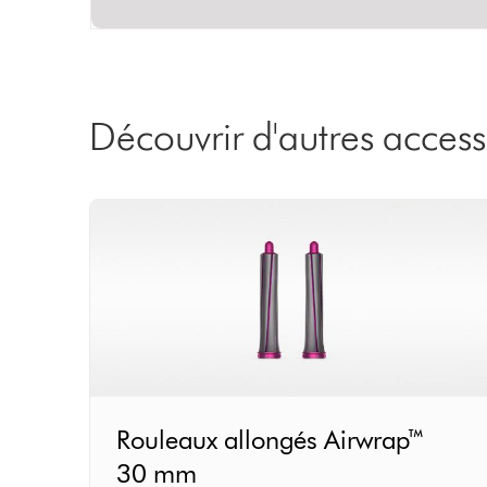
Découvrir d'autres acces
Rouleaux
Rouleaux allongés Airwrap™
allongés
30 mm
Airwrap™