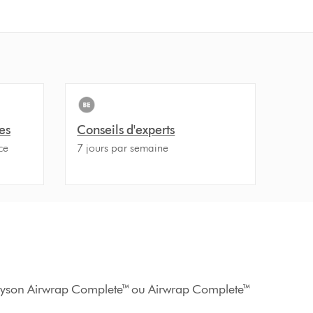
es
Conseils d'experts
ce
7 jours par semaine
tre Dyson Airwrap Complete™ ou Airwrap Complete™