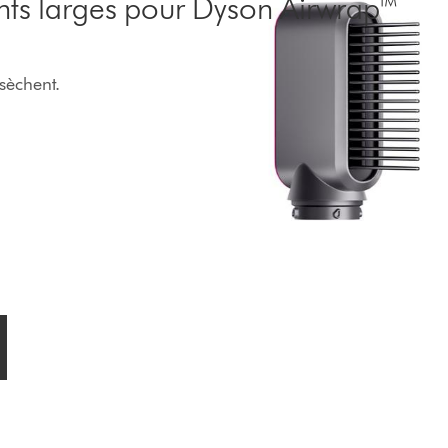
ts larges pour Dyson Airwrap™
 sèchent.