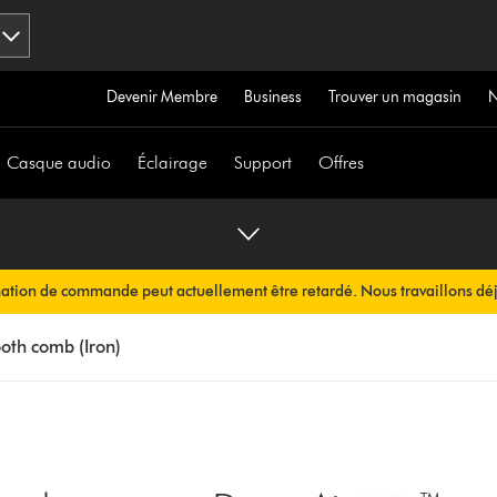
Devenir Membre
Business
Trouver un magasin
Casque audio
Éclairage
Support
Offres
mation de commande peut actuellement être retardé. Nous travaillons déj
ous sera envoyée automatiquement dans les plus brefs délais.
oth comb (Iron)