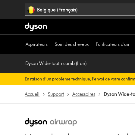
Sauter
Belgique (Français)
les
pages
Aspirateurs
Soin des cheveux
Purificateurs d'air
Dyson Wide-tooth comb (Iron)
En raison d’un problème technique, l’envoi de votre confir
rien à faire de votre côté. Votre confirmation de commande v
Accueil
Support
Accessoires
Dyson Wide-to