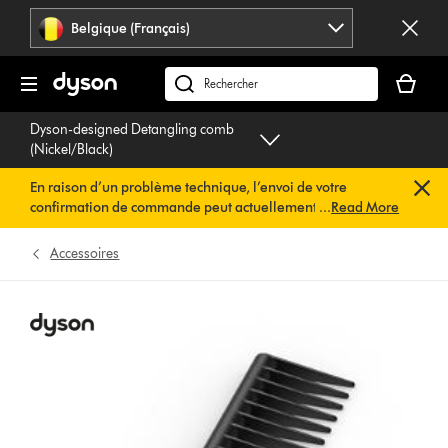
Sauter
Belgique (Français)
les
pages
Votre
panier
Rechercher
est
des
Dyson-designed Detangling comb
vide
produits
(Nickel/Black)
En raison d’un problème technique, l’envoi de votre
confirmation de commande peut actuellement être
...
Read More
retardé. Nous travaillons déjà à une solution rapide.
Vous
n’avez rien à faire de votre côté. Votre confirmation de
Accessoires
commande vous sera envoyée automatiquement dans les
plus brefs délais.