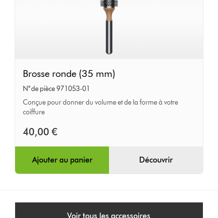
Brosse
Brosse ronde (35 mm)
ronde
N° de pièce 971053-01
(35
Conçue pour donner du volume et de la forme à votre
mm)
coiffure
40,00 €
Ajouter au panier
Découvrir
Voir tous les accessoires