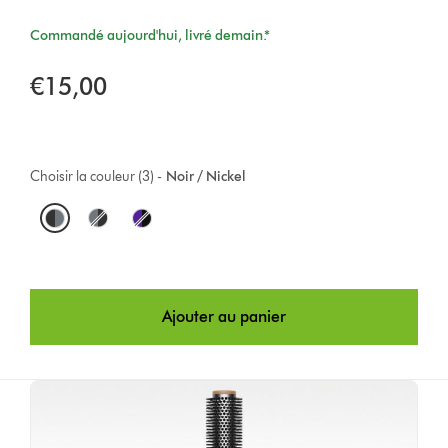
Commandé aujourd'hui, livré demain.*
€15,00
Choisir la couleur (3) -
Noir / Nickel
O
p
t
Ajouter au panier
i
o
n
s