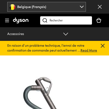
Sauter
Belgique (Français)
les
pages
Votre
panier
Rechercher
est
des
vide
produits
Accessoires
En raison d’un problème technique, l’envoi de votre
confirmation de commande peut actuellement être
...
Read More
retardé. Nous travaillons déjà à une solution rapide.
Vous
n’avez rien à faire de votre côté. Votre confirmation de
commande vous sera envoyée automatiquement dans les
plus brefs délais.