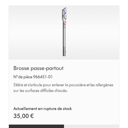
Brosse
Brosse passe-partout
passe-
N° de pièce 966451-01
partout
S’étire et s’articule pour enlever la poussière et les allergènes
sur les surfaces difficiles d’accès.
Actuellement en rupture de stock
35,00 €