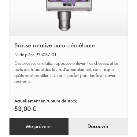
Brosse
Brosse rotative auto-démêlante
rotative
N° de pièce 925067-01
auto-
Des brosses à rotation opposée enlèvent les cheveux et les
démêlante
poils des tapis et des tissus d’ameublement, sans risque
qu’ils ne s’emmêlent. Un outil parfait pour les foyers avec
animaux.
Actuellement en rupture de stock
53,00 €
Me prévenir
Découvrir