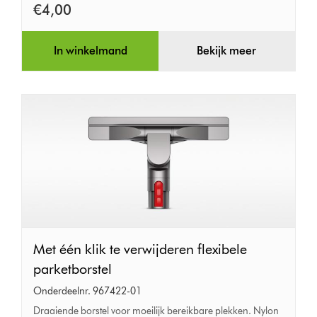
verwijderen
€4,00
adapter
In winkelmand
Bekijk meer
Met
Met één klik te verwijderen flexibele
één
parketborstel
klik
Onderdeelnr. 967422-01
te
Draaiende borstel voor moeilijk bereikbare plekken. Nylon