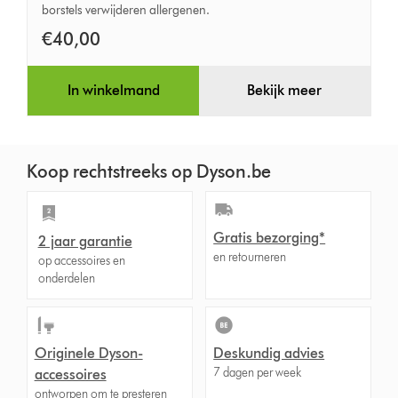
borstels verwijderen allergenen.
verwijderen
flexibele
€40,00
parketborstel
In winkelmand
Bekijk meer
Koop rechtstreeks op Dyson.be
Gratis bezorging*
2 jaar garantie
en retourneren
op accessoires en
onderdelen
Originele Dyson-
Deskundig advies
7 dagen per week
accessoires
ontworpen om te presteren