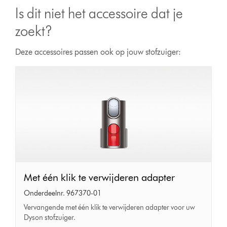
Is dit niet het accessoire dat je
zoekt?
Deze accessoires passen ook op jouw stofzuiger:
Met
Met één klik te verwijderen adapter
één
Onderdeelnr. 967370-01
klik
Vervangende met één klik te verwijderen adapter voor uw
Dyson stofzuiger.
te