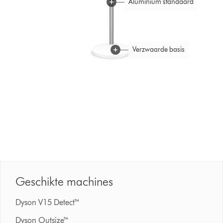
Aluminium standaard
Verzwaarde basis
Kantelbaar oplaadpunt
Plaats jouw Dyson stofzuiger eenvoudig om deze op te laden en
op te bergen.
Geschikte machines
Dyson V15 Detect™
Dyson Outsize™