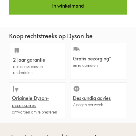
r
In winkelmand
l
i
p
c
r
e
i
:
c
Koop rechtstreeks op Dyson.be
e
:
Gratis bezorging*
2 jaar garantie
en retourneren
op accessoires en
onderdelen
Originele Dyson-
Deskundig advies
7 dagen per week
accessoires
ontworpen om te presteren