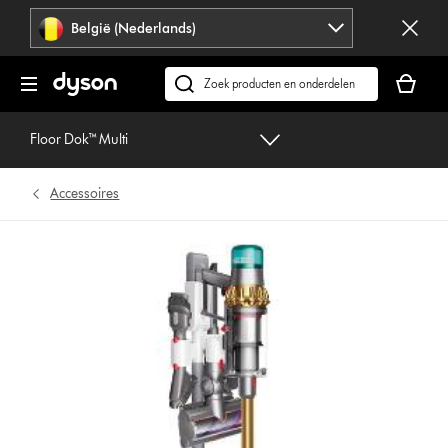
Navigatie
België (Nederlands)
overslaan
Je
winkelm
Zoek
is
op
leeg
dyson.be
Floor Dok™ Multi
Accessoires