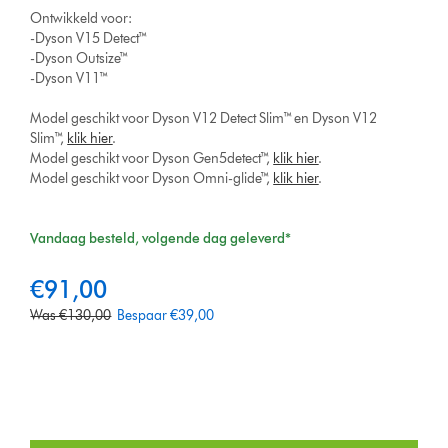
Ontwikkeld voor:
-Dyson V15 Detect™
-Dyson Outsize™
-Dyson V11™
Model geschikt voor Dyson V12 Detect Slim™ en Dyson V12
Slim™,
klik hier
.
Model geschikt voor Dyson Gen5detect™,
klik hier
.
Model geschikt voor Dyson Omni-glide™,
klik hier
.
Vandaag besteld, volgende dag geleverd*
c
€91,00
u
o
Was €130,00
Bespaar €39,00
r
r
r
i
e
g
n
i
t
n
p
a