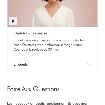
Afficher
la
Video
transcription
Ondulations courtes
Transcript
de
Ondulations élégantes pour cheveux courts, faciles à
la
créer. Obtenues avec l’embout de séchage lissant
vidéo
Coanda et le rouleau de 30 mm.
Embouts
Foire Aux Questions
Les nouveaux embouts fonctionnent-ils avec mon