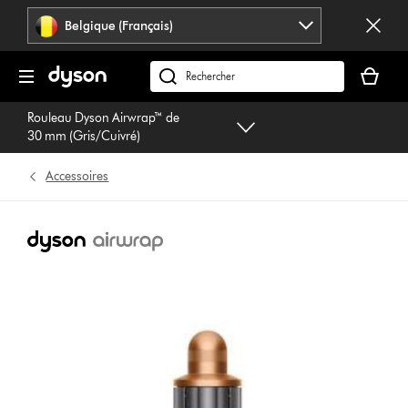
Sauter
Belgique (Français)
les
pages
Votre
panier
Rechercher
est
des
Rouleau Dyson Airwrap™ de
vide
produits
30 mm (Gris/Cuivré)
Accessoires