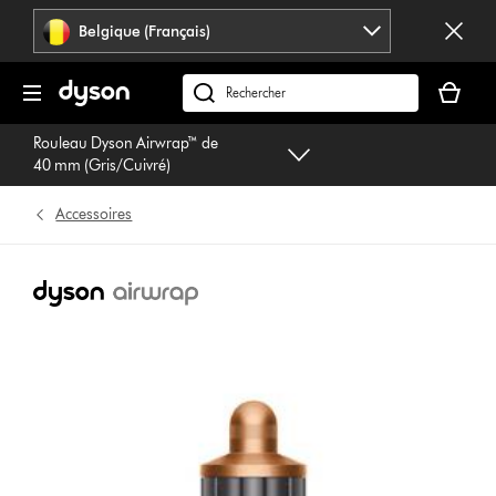
Sauter
Belgique (Français)
les
pages
Votre
panier
Rechercher
est
des
Rouleau Dyson Airwrap™ de
vide
produits
40 mm (Gris/Cuivré)
Accessoires