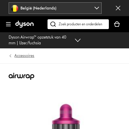
Navigatie
België (Nederlands)
overslaan
Je
winkelm
Zoek
is
op
Dyson Airwrap™ opzetstuk van 40
leeg
dyson.be
mm | IJzer/fuchsia
Accessoires