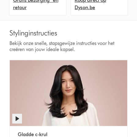
Gratis bezorging* en
Koop direct op
retour
Dyson.be
Stylinginstructies
Bekijk onze snelle, stapsgewijze instructies voor het
creëren van jouw ideale kapsel.
Videotranscript
openen
Video
Gladde c-krul
Transcript