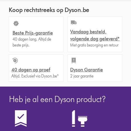
Koop rechtstreeks op Dyson.be
Vandaag besteld,
Beste Prijs-garantie
volgende dag geleverd*
40 dagen lang. Altijd de
beste prijs.
Met gratis bezorging en retour
40 dagen op proef
Dyson Garantie
Altijd. Exclusief via Dyson.be*
2 jaar garantie
Heb je al een Dyson product?