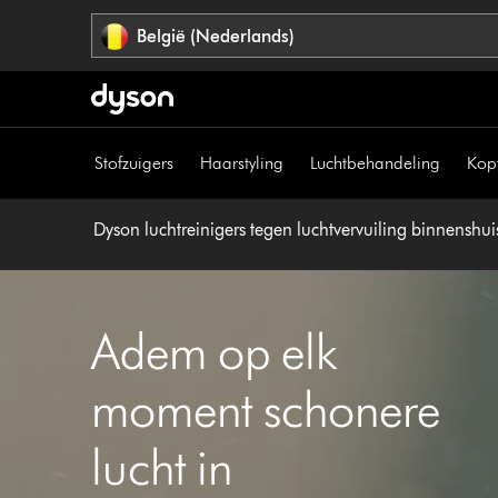
Navigatie
België (Nederlands)
overslaan
Stofzuigers
Haarstyling
Luchtbehandeling
Kop
Dyson luchtreinigers tegen luchtvervuiling binnenshui
Adem op elk
moment schonere
lucht in