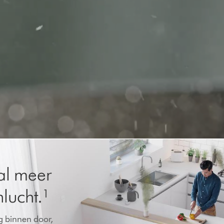
n
al meer
nlucht.¹
 binnen door,