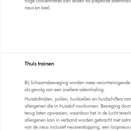
hoge concentraties kan leiden tot piepende ademhalin
neus en keel.
Thuis trainen
Bij lichaamsbeweging worden meer verontreinigende 
als gevolg van een snellere ademhaling.
Huisstofmijten, pollen, huidcellen en huidschilfers van
allergenen die in huisstof voorkomen. Beweging door 
terug laten opwaaien, waardoor het in de lucht tere
allergenen kan in verband worden gebracht met astm
van de neus inclusief neusverstopping, een loopneus 