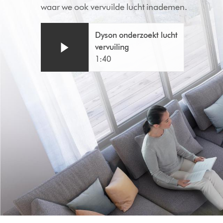
waar we ook vervuilde lucht inademen.
Videotranscript
Video
Dyson onderzoekt lucht
openen
Transcript
vervuiling
1:40