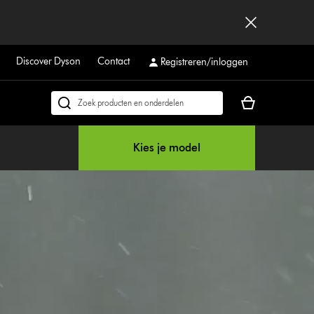
Discover Dyson
Contact
Registreren/inloggen
Je
Zoek
winkelmand
op
is
dyson.be
Kies je model
leeg