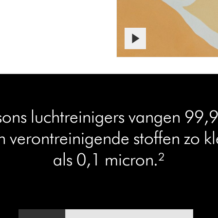
ons luchtreinigers vangen 99
n verontreinigende stoffen zo kl
als 0,1 micron.²
Videotranscript
Video