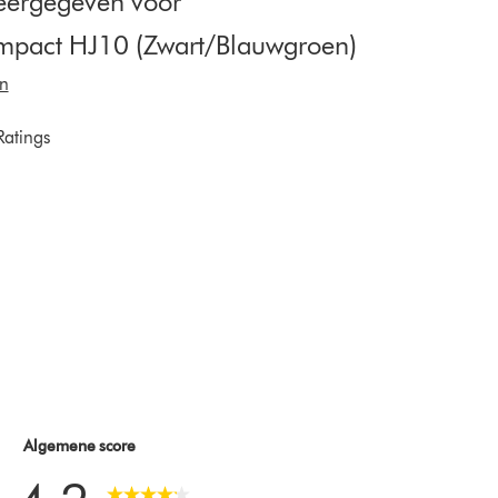
eergegeven voor
ompact HJ10 (Zwart/Blauwgroen)
n
Ratings