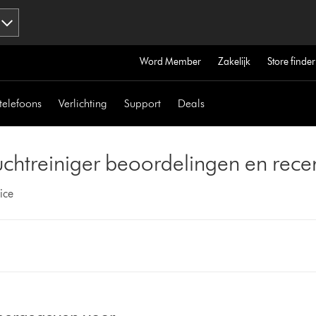
Word Member
Zakelijk
Store finder
telefoons
Verlichting
Support
Deals
chtreiniger beoordelingen en rece
ice