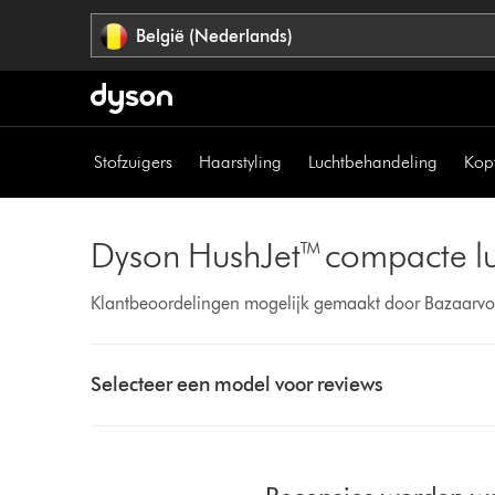
Navigatie
België (Nederlands)
overslaan
Stofzuigers
Haarstyling
Luchtbehandeling
Kop
Dyson HushJet™ compacte lu
Klantbeoordelingen mogelijk gemaakt door Bazaarvo
Select
a
Selecteer een model voor reviews
button
from
the
list