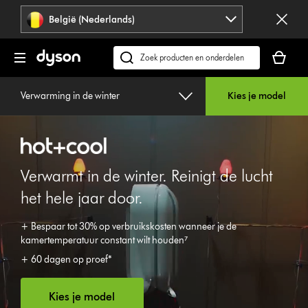
Navigatie
België (Nederlands)
overslaan
Je
winkelm
Zoek
is
op
leeg
dyson.be
Verwarming in de winter
Kies je model
Verwarmt in de winter. Reinigt de lucht
het hele jaar door.
+ Bespaar tot 30% op verbruikskosten wanneer je de
kamertemperatuur constant wilt houden⁷
+ 60 dagen op proef*
Kies je model