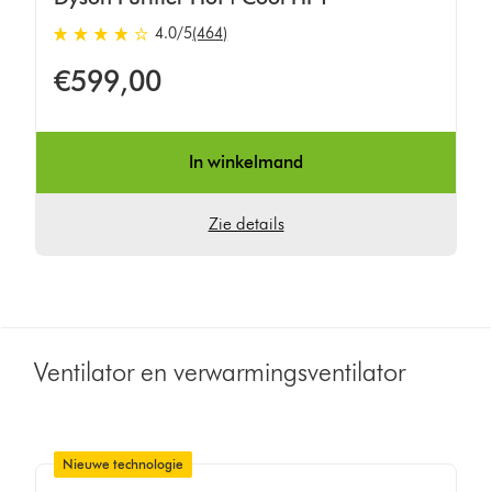
4.0
/5
(464)
4.0
sterren
€599,00
van
5
van
In winkelmand
464
Ratings
Zie details
Ventilator en verwarmingsventilator
Nieuwe technologie