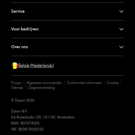
Service
Voor bedrijven
Over ons
België (Nederlands)
Privacy
Algemene voorwaarden
Conformiteit informatie
Cookies
Sitemap
Gegevensmelding
© Dyson 2026
Dyson B.V.
De Ruijterkade 139, 1011AC Amsterdam
RSIN: 807674205
VAT: BE0873035533